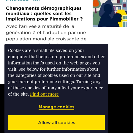
Changements démographiques
mondiaux : quelles sont les
implications pour l’immobilier ?
Avec l’arrivée à maturité de la
génération Z et l’adoption par une
population mondiale croissante de
nouveaux modes de vie et de
travail, la demande immobilière
Cookies are a small file saved on your
évolue et la mixité des usages
computer that help store preferences and other
devient plus fluide.
information that’s used on the web pages you
visit. See below for further information about
the categories of cookies used on our site and
your current preference settings. Turning any
of these cookies off may affect your experience
TERMS & CONDITIONS
of the site.
Find out more
PRIVACY & COOKIES
Manage cookies
ACCESSIBILITY
Allow all cookies
SAVILLS.FR